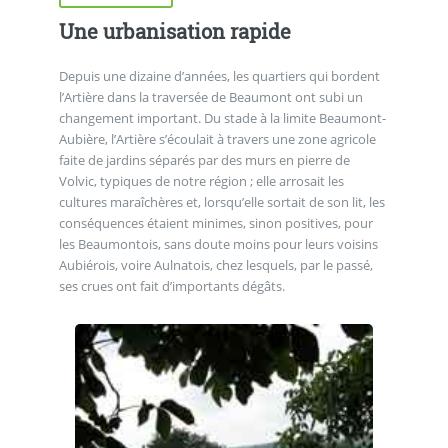
Une urbanisation rapide
Depuis une dizaine d’années, les quartiers qui bordent
l’Artière dans la traversée de Beaumont ont subi un
changement important. Du stade à la limite Beaumont-
Aubière, l’Artière s’écoulait à travers une zone agricole
faite de jardins séparés par des murs en pierre de
Volvic, typiques de notre région ; elle arrosait les
cultures maraîchères et, lorsqu’elle sortait de son lit, les
conséquences étaient minimes, sinon positives, pour
les Beaumontois, sans doute moins pour leurs voisins
Aubiérois, voire Aulnatois, chez lesquels, par le passé,
ses crues ont fait d’importants dégâts.