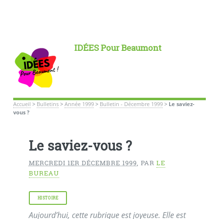
IDÉES Pour Beaumont
Accueil
>
Bulletins
>
Année 1999
>
Bulletin - Décembre 1999
>
Le saviez-
vous ?
Le saviez-vous ?
MERCREDI 1ER DÉCEMBRE 1999
,
PAR
LE
BUREAU
HISTOIRE
Aujourd’hui, cette rubrique est joyeuse. Elle est