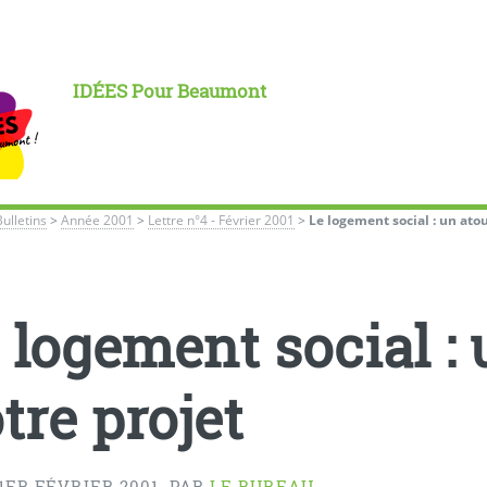
IDÉES Pour Beaumont
Bulletins
>
Année 2001
>
Lettre n°4 - Février 2001
>
Le logement social : un atou
 logement social : 
tre projet
1ER FÉVRIER 2001
,
PAR
LE BUREAU