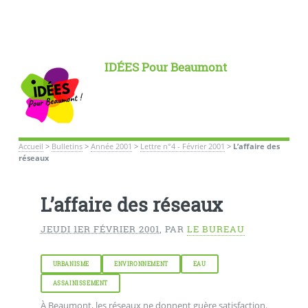
IDÉES Pour Beaumont
Accueil
>
Bulletins
>
Année 2001
>
Lettre n°4 - Février 2001
>
L’affaire des
réseaux
L’affaire des réseaux
JEUDI 1ER FÉVRIER 2001
,
PAR
LE BUREAU
URBANISME
ENVIRONNEMENT
EAU
ASSAINISSEMENT
À Beaumont, les réseaux ne donnent guère satisfaction.