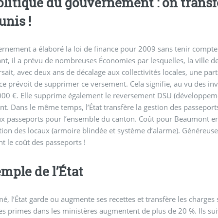
olitique du gouvernement : on transfèr
nis !
rnement a élaboré la loi de finance pour 2009 sans tenir compte d
t, il a prévu de nombreuses Économies par lesquelles, la ville d
ait, avec deux ans de décalage aux collectivités locales, une part 
ce prévoit de supprimer ce versement. Cela signifie, au vu des 
00 €. Elle supprime également le reversement DSU (développemen
. Dans le même temps, l’État transfère la gestion des passepor
x passeports pour l’ensemble du canton. Coût pour Beaumont en
tion des locaux (armoire blindée et système d’alarme). Généreuse
t le coût des passeports !
emple de l’État
é, l’État garde ou augmente ses recettes et transfère les char
es primes dans les ministères augmentent de plus de 20 %. Ils su