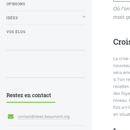
OPINIONS
Où l’on
mais qu
IDÉES
VOS ÉLUS
Croi
La crise
nouveau 
sera amè
si l’on 
recettes
des foye
Restez en contact
niveau. 
fois a-t
en situa
contact@idees-beaumont.org