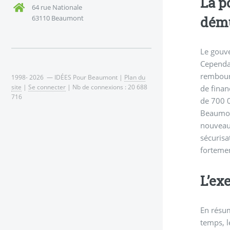
La p
64 rue Nationale
dému
63110 Beaumont
Le gouve
Cependan
rembours
1998- 2026 — IDÉES Pour Beaumont |
Plan du
site
|
Se connecter
| Nb de connexions : 20 688
de finan
716
de 700 0
Beaumont
nouveau
sécurisa
fortemen
L’ex
En résum
temps, l