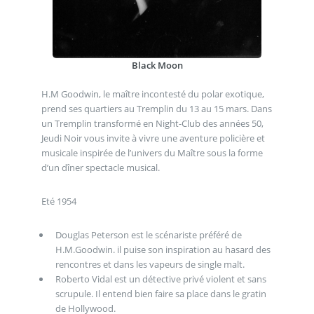
Black Moon
H.M Goodwin, le maître incontesté du polar exotique,
prend ses quartiers au Tremplin du 13 au 15 mars. Dans
un Tremplin transformé en Night-Club des années 50,
Jeudi Noir vous invite à vivre une aventure policière et
musicale inspirée de l’univers du Maître sous la forme
d’un dîner spectacle musical.
Eté 1954
Douglas Peterson est le scénariste préféré de
H.M.Goodwin. il puise son inspiration au hasard des
rencontres et dans les vapeurs de single malt.
Roberto Vidal est un détective privé violent et sans
scrupule. Il entend bien faire sa place dans le gratin
de Hollywood.