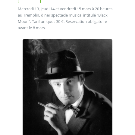
Mercredi 13, jeudi 14 et vendredi 15 mars à 20 heures
au Tremplin, diner spectacle musical intitulé “Black
Moon”. Tarif unique : 30 €. Réservation obligatoire
avant le 8 mars.