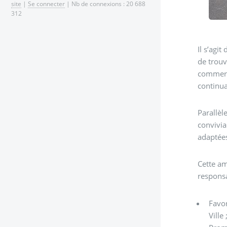
site
|
Se connecter
| Nb de connexions : 20 688
312
Il s’agi
de trouv
commerce
continua
Parallèl
convivia
adaptée
Cette am
responsa
Favor
Ville 