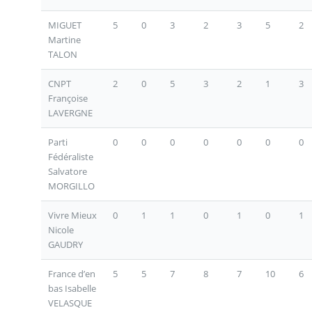
MIGUET
5
0
3
2
3
5
2
Martine
TALON
CNPT
2
0
5
3
2
1
3
Françoise
LAVERGNE
Parti
0
0
0
0
0
0
0
Fédéraliste
Salvatore
MORGILLO
Vivre Mieux
0
1
1
0
1
0
1
Nicole
GAUDRY
France d’en
5
5
7
8
7
10
6
bas Isabelle
VELASQUE