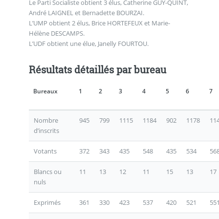
Le Parti Socialiste obtient 3 élus, Catherine GUY-QUINT,
André LAIGNEL et Bernadette BOURZAI.
L’UMP obtient 2 élus, Brice HORTEFEUX et Marie-
Hélène DESCAMPS.
L’UDF obtient une élue, Janelly FOURTOU.
Résultats détaillés par bureau
Bureaux
1
2
3
4
5
6
7
Nombre
945
799
1115
1184
902
1178
11
d’inscrits
Votants
372
343
435
548
435
534
56
Blancs ou
11
13
12
11
15
13
17
nuls
Exprimés
361
330
423
537
420
521
55