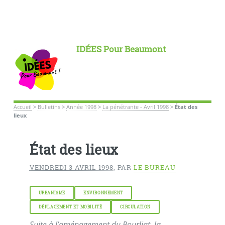
IDÉES Pour Beaumont
Accueil
>
Bulletins
>
Année 1998
>
La pénétrante - Avril 1998
>
État des
lieux
État des lieux
VENDREDI 3 AVRIL 1998
,
PAR
LE BUREAU
URBANISME
ENVIRONNEMENT
DÉPLACEMENT ET MOBILITÉ
CIRCULATION
Suite à l’aménagement du Pourliat, la