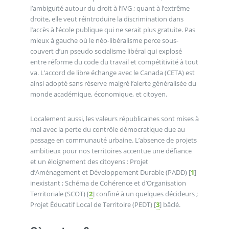
l’ambiguïté autour du droit à l’IVG ; quant à l’extrême
droite, elle veut réintroduire la discrimination dans
l’accès à l’école publique qui ne serait plus gratuite. Pas
mieux à gauche où le néo-libéralisme perce sous-
couvert d’un pseudo socialisme libéral qui explosé
entre réforme du code du travail et compétitivité à tout
va. L’accord de libre échange avec le Canada (CETA) est
ainsi adopté sans réserve malgré l’alerte généralisée du
monde académique, économique, et citoyen.
Localement aussi, les valeurs républicaines sont mises à
mal avec la perte du contrôle démocratique due au
passage en communauté urbaine. L’absence de projets
ambitieux pour nos territoires accentue une défiance
et un éloignement des citoyens : Projet
d’Aménagement et Développement Durable (PADD)
[
1
]
inexistant ; Schéma de Cohérence et d’Organisation
Territoriale (SCOT)
[
2
]
confiné à un quelques décideurs ;
Projet Éducatif Local de Territoire (PEDT)
[
3
]
bâclé.