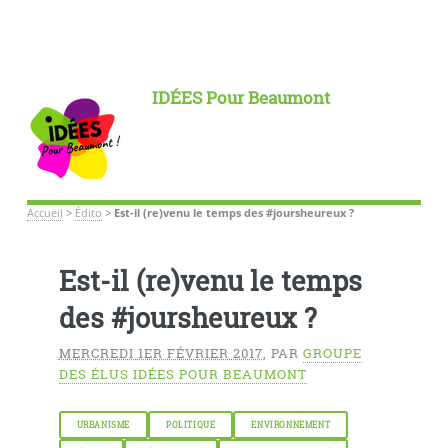
IDÉES Pour Beaumont
Accueil
>
Édito
>
Est-il (re)venu le temps des #joursheureux ?
Est-il (re)venu le temps
des #joursheureux ?
MERCREDI 1ER FÉVRIER 2017
,
PAR
GROUPE
DES ÉLUS IDÉES POUR BEAUMONT
URBANISME
POLITIQUE
ENVIRONNEMENT