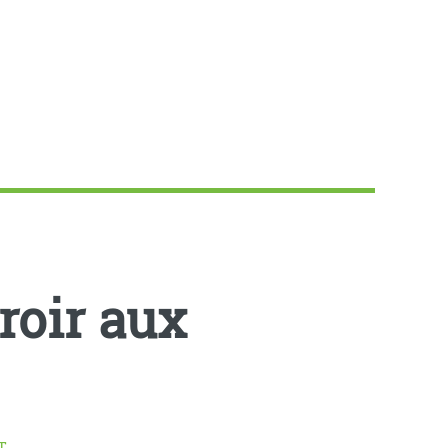
roir aux
T