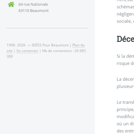
64 rue Nationale
schémas 
63110 Beaumont
négliger
sociale,
Déce
1998- 2026 — IDÉES Pour Beaumont |
Plan du
site
|
Se connecter
| Nb de connexions : 20 685
Si la dé
389
risque d
La décen
plusieur
Le trans
principe
modifica
où un di
des entr