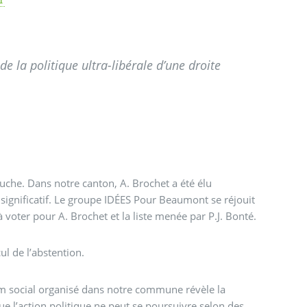
e la politique ultra-libérale d’une droite
auche. Dans notre canton, A. Brochet a été élu
significatif. Le groupe IDÉES Pour Beaumont se réjouit
à voter pour A. Brochet et la liste menée par P.J. Bonté.
l de l’abstention.
um social organisé dans notre commune révèle la
que l’action politique ne peut se poursuivre selon des