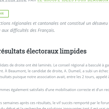
QUE
ctions régionales et cantonales ont constitué un désaveu d
 aux difficultés des Français.
résultats électoraux limpides
idats de droite ont été laminés. Le conseil régional a basculé à g
t. À Beaumont, le candidat de droite, A. Dumeil, a subi un échec 
ésultats puisque notre association avait, entre les 2 tours, appelé 
mes également satisfaits d’une mobilisation correcte et d’un recu
 semaines après ces résultats, le vif succès remporté par le for
 du débat et la recherche de solutions innovantes tant il est vrai 