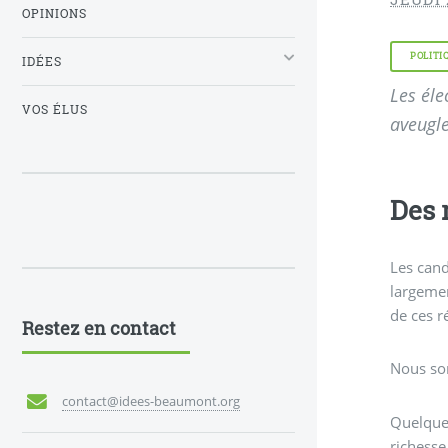
OPINIONS
POLITI
IDÉES
Les éle
VOS ÉLUS
aveugle
Des 
Les cand
largemen
de ces r
Restez en contact
Nous som
contact@idees-beaumont.org
Quelques
richesse