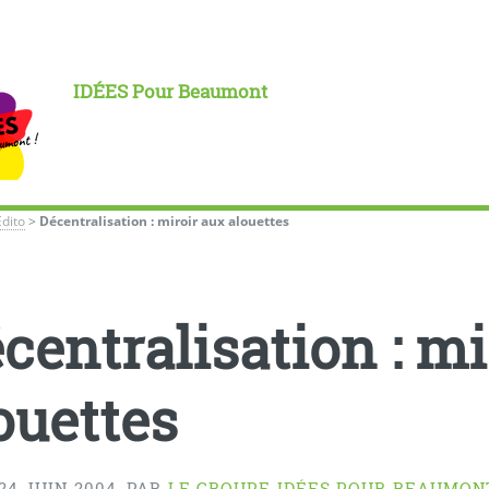
IDÉES Pour Beaumont
Édito
>
Décentralisation : miroir aux alouettes
centralisation : mi
ouettes
24 JUIN 2004
,
PAR
LE GROUPE IDÉES POUR BEAUMON