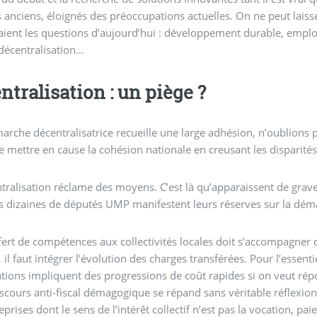
anciens, éloignés des préoccupations actuelles. On ne peut laisse
aient les questions d’aujourd’hui : développement durable, emploi
 décentralisation…
ntralisation : un piège ?
marche décentralisatrice recueille une large adhésion, n’oublions p
e mettre en cause la cohésion nationale en creusant les disparités e
tralisation réclame des moyens. C’est là qu’apparaissent de gra
s dizaines de députés UMP manifestent leurs réserves sur la dé
fert de compétences aux collectivités locales doit s’accompagner
, il faut intégrer l’évolution des charges transférées. Pour l’essenti
tions impliquent des progressions de coût rapides si on veut ré
scours anti-fiscal démagogique se répand sans véritable réflexion
eprises dont le sens de l’intérêt collectif n’est pas la vocation, p