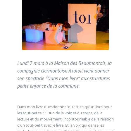
Lundi 7 mars à la Maison des Beaumontois, la
compagnie clermontoise Axotolt vient donner
son spectacle “Dans mon livre” aux structures
petite enfance de la commune.
Dans mon livre questionne : “quʼest-ce quʼun livre pour
les tout-petits ? ” Duo de la voix et du corps, de la
lecture et du mouvement, incontournable de la relation
dʼun tout-petit avec le livre. Et la voix qui danse les