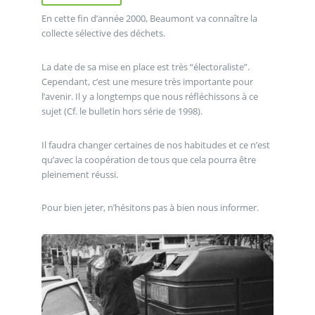
En cette fin d’année 2000, Beaumont va connaître la
collecte sélective des déchets.
La date de sa mise en place est très “électoraliste”.
Cependant, c’est une mesure très importante pour
l’avenir. Il y a longtemps que nous réfléchissons à ce
sujet (Cf. le bulletin hors série de 1998).
Il faudra changer certaines de nos habitudes et ce n’est
qu’avec la coopération de tous que cela pourra être
pleinement réussi.
Pour bien jeter, n’hésitons pas à bien nous informer.