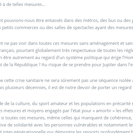
é à de telles mesures...
pouvions-nous être entassés dans des métros, des bus ou des gr
 petits commerces ou des salles de spectacles ayant des mesures
ne pas voir dans toutes ces mesures sans aménagement et sans n
rançais, pourtant globalement très respectueux de toutes les règ
en être autrement au regard d’un système politique qui érige l
t de la République ? Au risque de se prendre pour Jupiter dans l’e
e cette crise sanitaire ne sera sûrement pas une séquence isolée
s plusieurs décennies, il est de notre devoir de porter un regard 
 de la culture, du sport amateur et les populations en précarité
es mesures et moyens engagés par l’état pour « amortir » les effets
, si toutes ces mesures, même celles qui manquent de cohérence, 
ive de solidarité avec les personnes vulnérables et notamment l
té inter-générationnelle qui démontre les ressorts profondément h