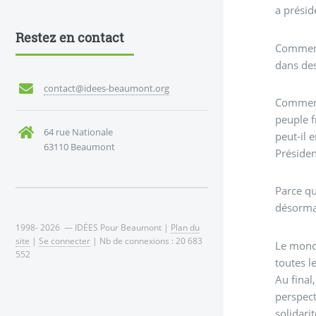
a présid
Restez en contact
Comment 
dans des
contact@idees-beaumont.org
Comment 
peuple f
64 rue Nationale
peut-il 
63110 Beaumont
Présiden
Parce qu
désormai
1998- 2026 — IDÉES Pour Beaumont |
Plan du
site
|
Se connecter
| Nb de connexions : 20 683
Le monde
552
toutes l
Au final
perspect
solidari