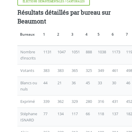
ÉLECTIONS DÉPARTEMENTALES / CANTONALES
Résultats détaillés par bureau sur
Beaumont
Bureaux
1
2
3
4
5
6
7
Nombre
1131
1047
1051
888
1038
1173
11
d’inscrits
Votants
383
383
365
325
349
461
49
Blancs ou
44
21
36
45
33
30
46
nuls
Exprimé
339
362
329
280
316
431
45
Stéphane
77
134
117
66
118
137
18
ISNARD