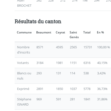
Alain
262
228
212
214
198
294
27
BROCHET
Résultats du canton
Commune
Beaumont
Ceyrat
Saint
Total
En %
Genès
Nombre
8571
4595
2565
15731
100,00 %
d’inscrits
Votants
3184
1981
1151
6316
40,15%
Blancs ou
293
131
114
538
3,42%
nuls
Exprimé
2891
1850
1037
5778
36,73%
Stéphane
969
591
281
1841
31,86%
ISNARD