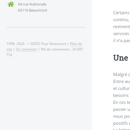
64 rue Nationale
63110 Beaumont
Certains
continu,
restrein
services
il n’a p
1998- 2026 — IDÉES Pour Beaumont |
Plan du
site
|
Se connecter
| Nb de connexions : 20 687
732
Une 
Malgré c
Entre au
et cultu
besoins 
En ces t
passer u
nous pou
positifs 
Le bâtim