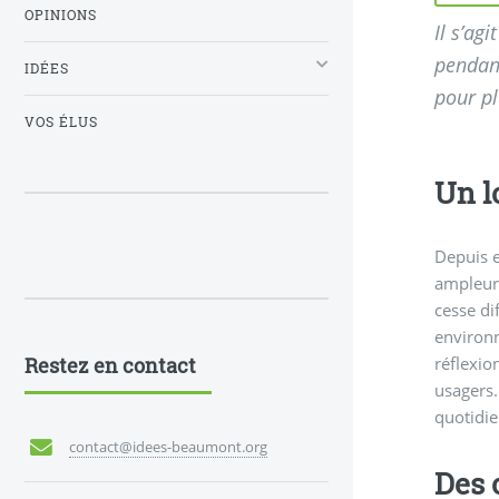
OPINIONS
Il s’ag
pendant
IDÉES
pour pl
VOS ÉLUS
Un l
Depuis e
ampleur,
cesse di
environn
Restez en contact
réflexio
usagers.
quotidie
contact@idees-beaumont.org
Des 