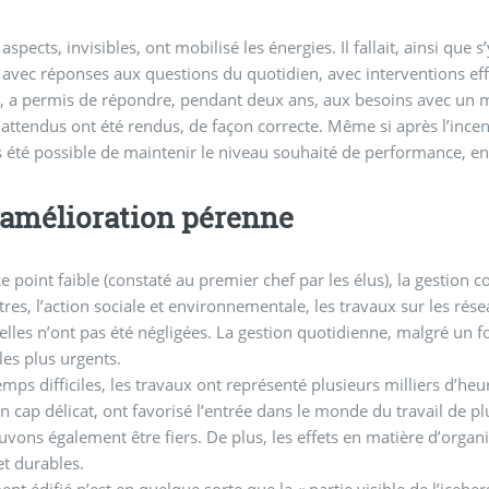
 aspects, invisibles, ont mobilisé les énergies. Il fallait, ainsi qu
 avec réponses aux questions du quotidien, avec interventions eff
t, a permis de répondre, pendant deux ans, aux besoins avec un 
 attendus ont été rendus, de façon correcte. Même si après l’inc
as été possible de maintenir le niveau souhaité de performance, en 
amélioration pérenne
e point faible (constaté au premier chef par les élus), la gestion
tres, l’action sociale et environnementale, les travaux sur les rése
relles n’ont pas été négligées. La gestion quotidienne, malgré u
les plus urgents.
emps difficiles, les travaux ont représenté plusieurs milliers d’heu
n cap délicat, ont favorisé l’entrée dans le monde du travail de pl
vons également être fiers. De plus, les effets en matière d’organi
et durables.
ent édifié n’est en quelque sorte que la « partie visible de l’iceber