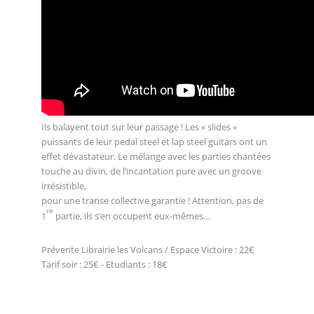
Ils balayent tout sur leur passage ! Les « slides »
puissants de leur pedal steel et lap steel guitars ont un
effet dévastateur. Le mélange avec les parties chantées
touche au divin, de l’incantation pure avec un groove
irrésistible,
pour une transe collective garantie ! Attention, pas de
re
1
partie, ils s’en occupent eux-mêmes…
Prévente Librairie les Volcans / Espace Victoire : 22€
Tarif soir : 25€ - Etudiants : 18€