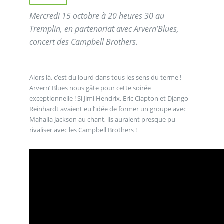
Mercredi 15 octobre à 20 heures 30 au
Tremplin, en partenariat avec Arvern’Blues,
concert des Campbell Brothers.
Alors là, c’est du lourd dans tous les sens du terme !
Arvern’ Blues nous gâte pour cette soirée
exceptionnelle ! Si Jimi Hendrix, Eric Clapton et Django
Reinhardt avaient eu l’idée de former un groupe avec
Mahalia Jackson au chant, ils auraient presque pu
rivaliser avec les Campbell Brothers !