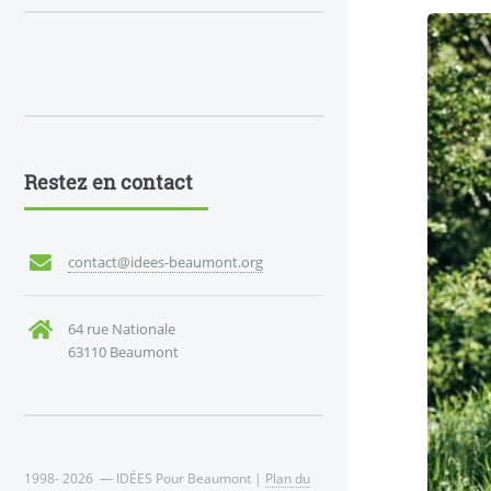
Restez en contact
contact@idees-beaumont.org
64 rue Nationale
63110 Beaumont
1998- 2026 — IDÉES Pour Beaumont |
Plan du