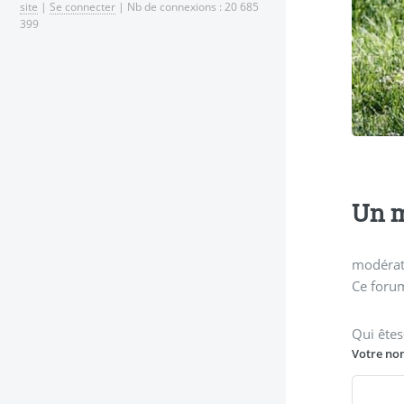
site
|
Se connecter
| Nb de connexions : 20 685
399
Un m
modérati
Ce forum
Qui êtes
Votre no