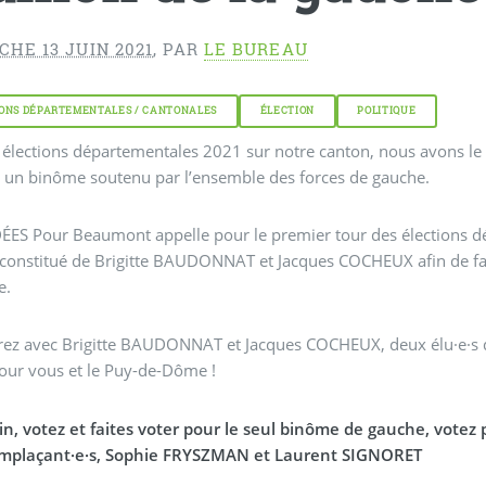
HE 13 JUIN 2021
,
PAR
LE BUREAU
ONS DÉPARTEMENTALES / CANTONALES
ÉLECTION
POLITIQUE
 élections départementales 2021 sur notre canton, nous avons le
t un binôme soutenu par l’ensemble des forces de gauche.
DÉES Pour Beaumont appelle pour le premier tour des élections d
constitué de Brigitte BAUDONNAT et Jacques COCHEUX afin de fai
e.
ez avec Brigitte BAUDONNAT et Jacques COCHEUX, deux élu·e·s disp
our vous et le Puy-de-Dôme !
uin, votez et faites voter pour le seul binôme de gauche, vo
emplaçant·e·s, Sophie FRYSZMAN et Laurent SIGNORET