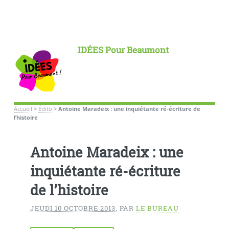
IDÉES Pour Beaumont
Accueil
>
Édito
>
Antoine Maradeix : une inquiétante ré-écriture de
l’histoire
Antoine Maradeix : une
inquiétante ré-écriture
de l’histoire
JEUDI 10 OCTOBRE 2013
,
PAR
LE BUREAU