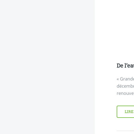
De l’e
« Grand
décembr
renouvel
LIRE