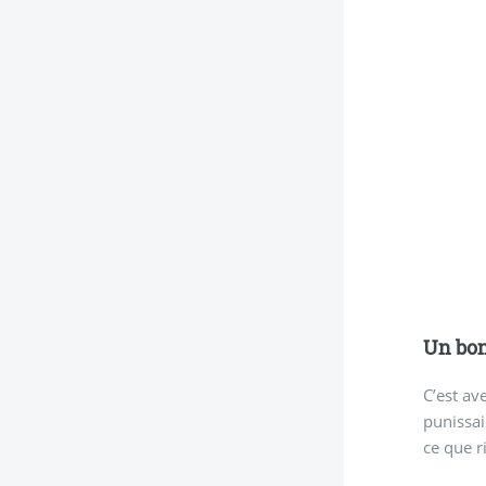
Un bon
C’est av
punissai
ce que r