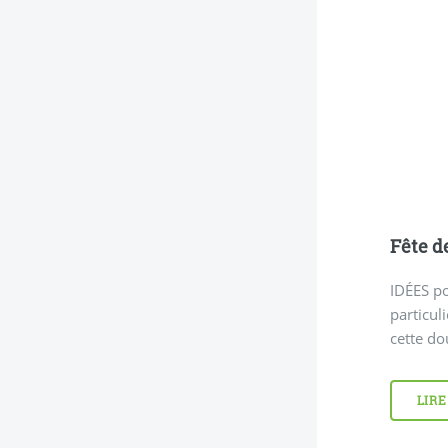
Fête d
IDÉES po
particul
cette do
LIRE