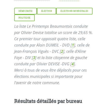
DÉMOCRATIE
ÉLECTION
ÉLECTIONS MUNICIPALES
POLITIQUE
La liste Le Printemps Beaumontois conduite
par Olivier Devise totalise un score de 29,65 %.
Ce premier tour opposait quatre liste, celle
conduite par Alain DUMEIL - DVD
[
1
]
, celle de
Jean-François Viguès - DVC
[
2
]
, celle d’Aline
Faye - DIV
[
3
]
et la liste citoyenne de gauche
conduite par Olivier DEVISE -DVG
[
4
]
.
Merci à tous de vous être déplacés pour ces
élections municipales si importante pour
l’avenir de notre commune.
Résultats détaillés par bureau