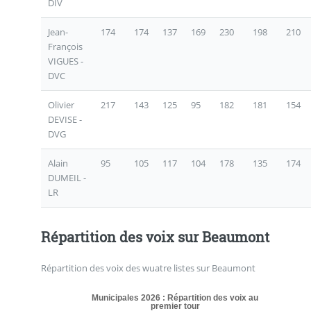
DIV
Jean-
174
174
137
169
230
198
210
François
VIGUES -
DVC
Olivier
217
143
125
95
182
181
154
DEVISE -
DVG
Alain
95
105
117
104
178
135
174
DUMEIL -
LR
Répartition des voix sur Beaumont
Répartition des voix des wuatre listes sur Beaumont
Municipales 2026 : Répartition des voix au
premier tour