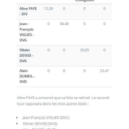
12,39
0
0
0
Aline FAYE
- DIV
0
34,48
0
0
Jean-
François
VIGUES -
DVG
0
0
29,65
0
Olivier
DEVISE -
DVG
0
0
0
23,47
Alain
DUMEIL -
DVD
Aline FAYE a annoncé que sa liste se retirait. Le second
tour opposera donc les trois autres listes :
Jean-François VIGUES (DVC)
Olivier DEVISE (DVG)