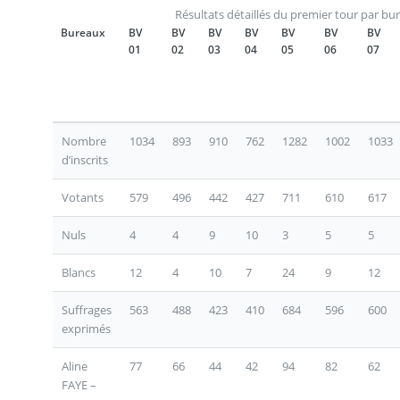
Résultats détaillés du premier tour par bu
Bureaux
BV
BV
BV
BV
BV
BV
BV
01
02
03
04
05
06
07
Nombre
1034
893
910
762
1282
1002
1033
d’inscrits
Votants
579
496
442
427
711
610
617
Nuls
4
4
9
10
3
5
5
Blancs
12
4
10
7
24
9
12
Suffrages
563
488
423
410
684
596
600
exprimés
Aline
77
66
44
42
94
82
62
FAYE –